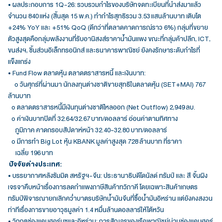
• ผลประกอบการ 1Q-26: รวบรวมกำไรของบริษัทจดทะเบียนที่นำส่งมาแล้ว
จำนวน 840 แห่ง (สิ้นสุด 15 พ.ค.) ทำกำไรสุทธิรวม 3.53 แสนล้านบาท เติบโต
+24% YoY และ +51% QoQ (ดีกว่าที่ตลาดคาดการณ์ราว 6%) กลุ่มที่ขยาย
ตัวสูงสุดคือกลุ่มพลังงานที่รับอานิสงส์ราคาน้ำมันแพง ขณะที่กลุ่มค้าปลีก, ICT,
ขนส่งฯ, ชิ้นส่วนอิเล็กทรอนิกส์ และธนาคารพาณิชย์ ยังคงรักษาระดับกำไรที่
แข็งแกร่ง
• Fund Flow ตลาดหุ้น ตลาดตราสารหนี้ และเงินบาท:
o วันศุกร์ที่ผ่านมา นักลงทุนต่างชาติขายสุทธิในตลาดหุ้น (SET+MAI) 767
ล้านบาท
o ตลาดตราสารหนี้มีเงินทุนต่างชาติไหลออก (Net Outflow) 2,949 ลบ.
o ค่าเงินบาทปิดที่ 32.64/32.67 บาท/ดอลลาร์ อ่อนค่าตามทิศทาง
ภูมิภาค คาดกรอบสัปดาห์หน้า 32.40-32.80 บาท/ดอลลาร์
o มีการทำ Big Lot หุ้น KBANK มูลค่าสูงสุด 728 ล้านบาท ที่ราคา
เฉลี่ย 196 บาท
ปัจจัยต่างประเทศ:
• บรรยากาศหลังซัมมิต สหรัฐฯ-จีน: ประธานาธิบดีโดนัลด์ ทรัมป์ และ สี จิ้นผิง
เจรจาคืบหน้าเรื่องการลดกำแพงภาษีสินค้าทวิภาคี โดยเฉพาะสินค้าเกษตร
ทรัมป์พิจารณายกเลิกคว่ำบาตรบริษัทน้ำมันจีนที่ซื้อน้ำมันอิหร่าน แต่ยังคงสงวน
ท่าทีเรื่องการขายอาวุธมูลค่า 1.4 หมื่นล้านดอลลาร์ให้ไต้หวัน
• วิกฤตช่องแคบฮอร์มุซและอิหร่าน: การสัญจรของเรือพาณิชย์ผ่านช่องแคบฮอร์