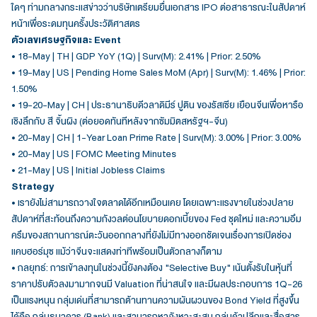
ใดๆ ท่ามกลางกระแสข่าวว่าบริษัทเตรียมยื่นเอกสาร IPO ต่อสาธารณะในสัปดาห์
หน้าเพื่อระดมทุนครั้งประวัติศาสตร
ตัวเลขเศรษฐกิจและ Event
• 18-May | TH | GDP YoY (1Q) | Surv(M): 2.41% | Prior: 2.50%
• 19-May | US | Pending Home Sales MoM (Apr) | Surv(M): 1.46% | Prior:
1.50%
• 19-20-May | CH | ประธานาธิบดีวลาดิมีร์ ปูติน ของรัสเซีย เยือนจีนเพื่อหารือ
เชิงลึกกับ สี จิ้นผิง (ต่อยอดทันทีหลังจากซัมมิตสหรัฐฯ-จีน)
• 20-May | CH | 1-Year Loan Prime Rate | Surv(M): 3.00% | Prior: 3.00%
• 20-May | US | FOMC Meeting Minutes
• 21-May | US | Initial Jobless Claims
Strategy
• เรายังไม่สามารถวางใจตลาดได้อีกเหมือนเคย โดยเฉพาะแรงขายในช่วงปลาย
สัปดาห์ที่สะท้อนถึงความกังวลต่อนโยบายดอกเบี้ยของ Fed ชุดใหม่ และความอึม
ครึมของสถานการณ์ตะวันออกกลางที่ยังไม่มีทางออกชัดเจนเรื่องการเปิดช่อง
แคบฮอร์มุซ แม้ว่าจีนจะแสดงท่าทีพร้อมเป็นตัวกลางก็ตาม
• กลยุทธ์: การเข้าลงทุนในช่วงนี้ยังคงต้อง "Selective Buy" เน้นตั้งรับในหุ้นที่
ราคาปรับตัวลงมามากจนมี Valuation ที่น่าสนใจ และมีผลประกอบการ 1Q-26
เป็นแรงหนุน กลุ่มเด่นที่สามารถต้านทานความผันผวนของ Bond Yield ที่สูงขึ้น
ได้คือ กลุ่มธนาคาร (Bank) และสามารถหาจังหวะสะสม กลุ่มค้าปลีกและสื่อสาร