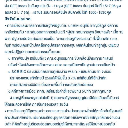
ต่อ SET Index ในวันศุกร์ ไปถึง -14 จุด (SET Index วันศุกร์ ปิดที่ 1517.96 จุด
ลดลง 21.17 จุด)....เราประเมินกรอบดัชนีฯ สัปดาห์นี้ ไว้ที่ 1500-1530 จุด
ปัจจัยในประเทศ
• การเมืองและมาตรการเศรษฐกิจรัฐบาล: นายกฯ อนุทิน ชาญวีรกูล จัดการ
หารือร่วมกับ 10 กลุ่มอุตสาหกรรมในเวที "ผู้ประกอบการพูด รัฐบาลฟัง" เมื่อ 15
พ.ค. รัฐบาลรับข้อเสนอเอกชนเป็น "วาระเศรษฐกิจเร่งด่วน" สั่งฟื้นกลไก กรอ.
ทันที พร้อมเดินหน้าปลดล็อกอุปสรรคการลงทุน ผลักดันไทยเข้าสู่กลุ่ม OECD
และเร่งปฏิรูปภาคเกษตรกรรมทั้งระบบ
o สภาพัฒน์ฯ เตรียมตั้ง 3 คณะอนุกรรมการ ขับเคลื่อนโครงการ "แลนด์
บริดจ์" โดยใช้ผลการศึกษาของ สนข. และวุฒิสภาเป็นฐานในการเดินหน้า
o SCB EIC ประเมินมาตรการกู้เงินผ่าน พ.ร.ก. 4 แสนล้านบาท จะช่วย
ประคองเศรษฐกิจไทยปี 2569 ได้เพิ่มขึ้น 0.7% แต่เตือนให้ใช้หน้าตัก
การคลังอย่างมีวินัย เนื่องจากพื้นที่การคลังเหลือน้อยลง
o คดีทางการเมือง: กกต. เตรียมส่งคำชี้แจงพยาน 5 ปาก (นักกฎหมาย
4 และผู้เชี่ยวชาญเทคโนโลยี 1) ต่อศาลรัฐธรรมนูญในคดีบัตรเลือกตั้งมีบาร์
โค้ดและคิวอาร์โค้ด ภายในกรอบเวลา 15 วัน
• การค้าและภูมิรัฐศาสตร์: กระทรวงการต่างประเทศของไทยได้หารือกับรัฐมนตรี
ต่างประเทศอิหร่าน เรียกร้องให้อนุญาตเปิดทางเรือพาณิชย์สัญชาติไทยจำนวน
8 ลำ ที่ติดค้างอยู่บริเวณช่องแคบฮอร์มุซให้สามารถสัญจรได้อย่างปลอดภัย