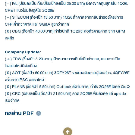
( - ) IVL (ปรับลงเป็น ถือ/ปรับเป้าลงเป็น 25.00 บาท) ยังคงขาดทุนสุทธิใน 1Q26;
CPET แนวโน้มยังดูดีใน 2Q26E
( - ) STECON (ถือ/เป้า 13.50 บาท) 1Q26 ต่ำคาดจากกลับสำรองโครงการ
CFP ต่ำกว่าคาด และ SG&A สูงกว่าคาด
( 0 ) CBG (ถือ/เป้า 40.00 บาท) กำไรปกติ 1Q26 ชะลอตัวตามคาด จาก GPM
หดตัว
Company Update:
( + ) ERW (ซื้อ/เป้า 3.20 บาท) เป้าหมายการเติบโตดีกว่าคาด, แผนการเปิด
โรงแรมใหม่มีต่อเนื่อง
( 0 ) AOT (ซื้อ/เป้า 60.00 บาท) 3QFY26E จะชะลอตัวตามผู้โดยสาร; 4QFY26E
ดีขึ้นจาก PSC อัตราใหม่
( 0 ) PLANB (ซื้อ/เป้า 5.50 บาท) Outlook ดีตามคาด, กำไร 2Q26E โตต่อ QoQ
( 0 ) CRC (ปรับลงเป็น ถือ/เป้า 21.50 บาท) คาด 2Q26E ฟื้นตัวต่อ แต่ upside
เริ่มจำกัด
กดอ่าน PDF