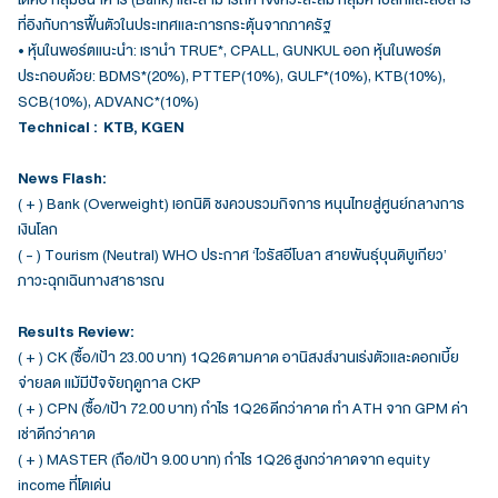
ที่อิงกับการฟื้นตัวในประเทศและการกระตุ้นจากภาครัฐ
• หุ้นในพอร์ตแนะนำ: เรานำ TRUE*, CPALL, GUNKUL ออก หุ้นในพอร์ต
ประกอบด้วย: BDMS*(20%), PTTEP(10%), GULF*(10%), KTB(10%),
SCB(10%), ADVANC*(10%)
Technical : KTB, KGEN
News Flash:
( + ) Bank (Overweight) เอกนิติ ชงควบรวมกิจการ หนุนไทยสู่ศูนย์กลางการ
เงินโลก
( - ) Tourism (Neutral) WHO ประกาศ ‘ไวรัสอีโบลา สายพันธุ์บุนดิบูเกียว’
ภาวะฉุกเฉินทางสาธารณ
Results Review:
( + ) CK (ซื้อ/เป้า 23.00 บาท) 1Q26 ตามคาด อานิสงส์งานเร่งตัวและดอกเบี้ย
จ่ายลด แม้มีปัจจัยฤดูกาล CKP
( + ) CPN (ซื้อ/เป้า 72.00 บาท) กำไร 1Q26 ดีกว่าคาด ทำ ATH จาก GPM ค่า
เช่าดีกว่าคาด
( + ) MASTER (ถือ/เป้า 9.00 บาท) กำไร 1Q26 สูงกว่าคาดจาก equity
income ที่โตเด่น