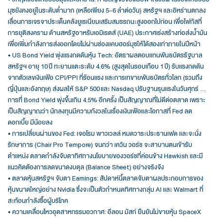
มุซยังคงอยู่ในระดับต่ำมาก (เหลือเพียง 5-6 ลำต่อวัน) สหรัฐฯ และอิหร่านตกลง
เลื่อนการเจรจาประเด็นคลังยูเรเนียมเสริมสมรรถนะสูงออกไปก่อน เพื่อโฟกัสที่
การยุติสงคราม ด้านสหรัฐอาหรับเอมิเรตส์ (UAE) ประกาศเร่งสร้างท่อส่งน้ำมัน
เพื่อเพิ่มกำลังการส่งออกโดยไม่ผ่านช่องแคบฮอร์มุซให้ได้สองเท่าภายในปีหน้า
• US Bond Yield พุ่งแรงกดดันหุ้น Tech: อัตราผลตอบแทนพันธบัตรรัฐบาล
สหรัฐฯ อายุ 10 ปี ทะยานแตะระดับ 4.6% (สูงสุดในรอบเกือบ 1 ปี) รับแรงกดดัน
จากตัวเลขเงินเฟ้อ CPI/PPI ที่ร้อนแรง และการเทขายพันธบัตรทั่วโลก (รวมถึง
ญี่ปุ่นและอังกฤษ) ส่งผลให้ S&P 500 และ Nasdaq ปรับฐานรุนแรงในวันศุกร์ …
การที่ Bond Yield พุ่งขึ้นเกิน 4.5% อีกครั้ง เป็นสัญญาณที่ไม่ดีต่อตลาด เพราะ
เป็นสัญญาณว่า นักลงทุนมีความกังวลในเรื่องเงินเฟ้อและโอกาสที่ Fed ลด
ดอกเบี้ย มีน้อยลง
• การเปลี่ยนผ่านของ Fed: เจอโรม พาวเวลล์ หมดวาระประธานเฟด และจะนั่ง
รักษาการ (Chair Pro Tempore) จนกว่า เควิน วอร์ช จะสาบานตนเข้ารับ
ตำแหน่ง ตลาดกำลังจับตาทิศทางนโยบายของวอร์ชที่ค่อนข้าง Hawkish และมี
แนวคิดต้องการลดขนาดงบดุล (Balance Sheet) อย่างจริงจัง
• ตลาดหุ้นสหรัฐฯ จับตา Earnings: สัปดาห์นี้ตลาดจับตาผลประกอบการของ
หุ้นขนาดใหญ่อย่าง Nvidia ซึ่งจะเป็นตัวกำหนดทิศทางกลุ่ม AI และ Walmart ที่
สะท้อนกำลังซื้อผู้บริโภค
• ความเคลื่อนไหวอุตสาหกรรมอวกาศ: อีลอน มัสก์ ยืนยันไม่ขายหุ้น SpaceX