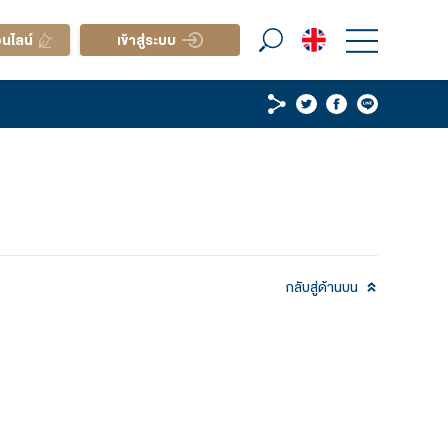
เรา
เปิดบัญชีออนไลน์
เข้าสู่ระบบ
| BABA80) 4Q26FY