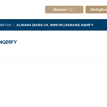
ติดต่อ
AL EARNINGS WATCH
|
ALIBABA (BABA US, 9988 HK 
| BABA80) 4Q26FY