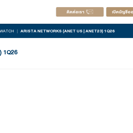
ติดต่อ
AL EARNINGS WATCH
|
ARISTA NETWORKS (ANET US
| ANET23) 1Q26