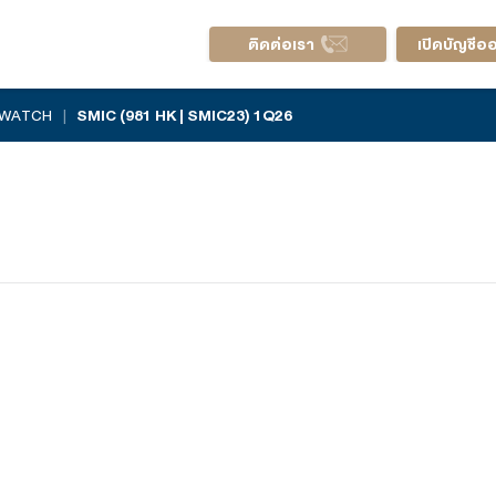
ติดต่อ
AL EARNINGS WATCH
|
SMIC (981 HK | SMIC23) 1Q26