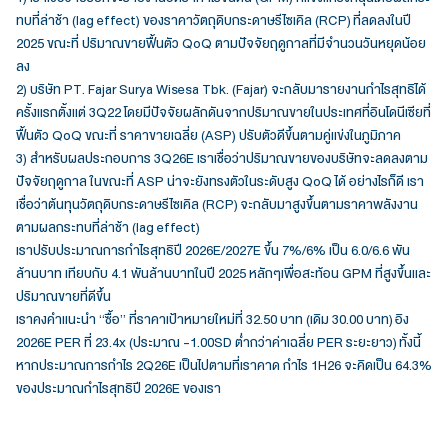
ทบที่ล่าช้า (lag effect) ของราคาวัตถุดิบกระดาษรีไซเคิล (RCP) ที่ลดลงในปี
2025 ขณะที่ ปริมาณขายฟื้นตัว QoQ ตามปัจจัยฤดูกาลที่มีจำนวนวันหยุดน้อย
ลง
2) บริษัท PT. Fajar Surya Wisesa Tbk. (Fajar) จะกลับมารายงานกำไรสุทธิได้
ครั้งแรกตั้งแต่ 3Q22 โดยมีปัจจัยผลักดันจากปริมาณขายในประเทศที่อินโดนีเซียที่
ฟื้นตัว QoQ ขณะที่ ราคาขายเฉลี่ย (ASP) ปรับตัวดีขึ้นตามคู่แข่งในภูมิภาค
3) สำหรับผลประกอบการ 3Q26E เราเชื่อว่าปริมาณขายของบริษัทจะลดลงตาม
ปัจจัยฤดูกาล ในขณะที่ ASP น่าจะยังทรงตัวในระดับสูง QoQ ได้ อย่างไรก็ดี เรา
เชื่อว่าต้นทุนวัตถุดิบกระดาษรีไซเคิล (RCP) จะกลับมาสูงขึ้นตามราคาพลังงาน
ตามผลกระทบที่ล่าช้า (lag effect)
เราปรับประมาณการกำไรสุทธิปี 2026E/2027E ขึ้น 7%/6% เป็น 6.0/6.6 พัน
ล้านบาท เทียบกับ 4.1 พันล้านบาทในปี 2025 หลักๆเพื่อสะท้อน GPM ที่สูงขึ้นและ
ปริมาณขายที่ดีขึ้น
เราคงคำแนะนำ “ซื้อ” ที่ราคาเป้าหมายใหม่ที่ 32.50 บาท (เดิม 30.00 บาท) อิง
2026E PER ที่ 23.4x (ประมาณ -1.00SD ต่ำกว่าค่าเฉลี่ย PER ระยะยาว) ทั้งนี้
หากประมาณการกำไร 2Q26E เป็นไปตามที่เราคาด กำไร 1H26 จะคิดเป็น 64.3%
ของประมาณกำไรสุทธิปี 2026E ของเรา