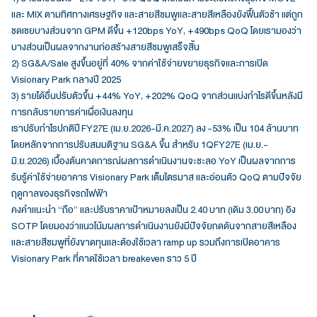
และ MIX ตามทิศทางเศรษฐกิจ และสายสีชมพูและสายสีเหลืองยังฟื้นตัวช้า แต่ถูก
ชดเชยบางส่วนจาก GPM ดีขึ้น +120bps YoY, +490bps QoQ โดยเรามองว่า
บางส่วนเป็นผลจากงานก่อสร้างสายสีชมพูเสร็จสิ้น
2) SG&A/Sale สูงขึ้นอยู่ที่ 40% จากค่าใช้จ่ายขยายธุรกิจและการเปิด
Visionary Park กลางปี 2025
3) รายได้อื่นปรับตัวขึ้น +44% YoY, +202% QoQ จากส่วนแบ่งกำไรดีขึ้นหลังมี
การกลับรายการค่าเผื่อเงินลงทุน
เราปรับกำไรปกติปี FY27E (เม.ย.2026-มี.ค.2027) ลง -53% เป็น 104 ล้านบาท
โดยหลักจากการปรับสมมติฐาน SG&A ขึ้น สำหรับ 1QFY27E (เม.ย.-
มิ.ย.2026) เบื้องต้นคาดการณ์ผลการดำเนินงานจะชะลอ YoY เป็นผลจากการ
รับรู้ค่าใช้จ่ายอาคาร Visionary Park เต็มไตรมาส และอ่อนตัว QoQ ตามปัจจัย
ฤดูกาลของธุรกิจรถไฟฟ้า
คงคำแนะนำ “ถือ” และปรับราคาเป้าหมายลงเป็น 2.40 บาท (เดิม 3.00 บาท) อิง
SOTP โดยมองว่าแนวโน้มผลการดำเนินงานยังมีปัจจัยกดดันจากสายสีเหลือง
และสายสีชมพูที่ยังขาดทุนและต้องใช้เวลา ramp up รวมถึงการเปิดอาคาร
Visionary Park ที่คาดใช้เวลา breakeven ราว 5 ปี