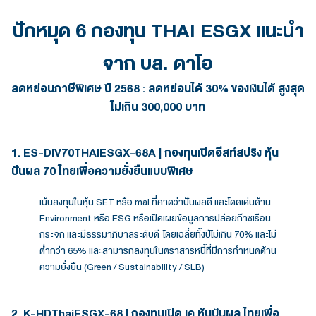
ปักหมุด 6 กองทุน THAI ESGX แนะนำ
จาก บล. ดาโอ
ลดหย่อนภาษีพิเศษ ปี 2568 : ลดหย่อนได้ 30% ของเงินได้ สูงสุด
ไม่เกิน 300,000 บาท
1. ES-DIV70THAIESGX-68A | กองทุนเปิดอีสท์สปริง หุ้น
ปันผล 70 ไทยเพื่อความยั่งยืนแบบพิเศษ
เน้นลงทุนในหุ้น SET หรือ mai ที่คาดว่าปันผลดี และโดดเด่นด้าน
Environment หรือ ESG หรือเปิดเผยข้อมูลการปล่อยก๊าซเรือน
กระจก และมีธรรมาภิบาลระดับดี โดยเฉลี่ยทั้งปีไม่เกิน 70% และไม่
ต่ำกว่า 65% และสามารถลงทุนในตราสารหนี้ที่มีการกำหนดด้าน
ความยั่งยืน (Green / Sustainability / SLB)
2. K-HDThaiESGX-68 | กองทุนเปิด เค หุ้นปันผล ไทยเพื่อ