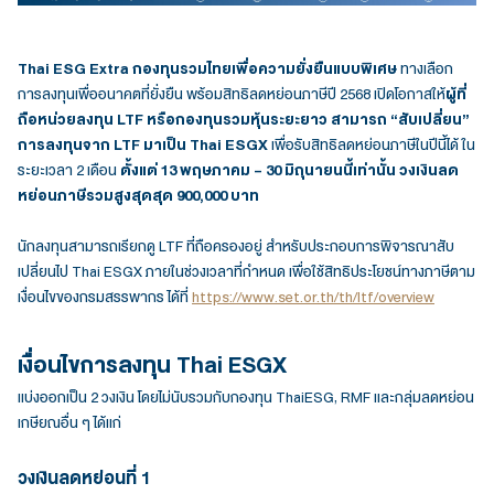
Thai ESG Extra กองทุนรวมไทยเพื่อความยั่งยืนแบบพิเศษ
ทางเลือก
การลงทุนเพื่ออนาคตที่ยั่งยืน พร้อมสิทธิลดหย่อนภาษีปี 2568 เปิดโอกาสให้
ผู้ที่
ถือหน่วยลงทุน LTF หรือกองทุนรวมหุ้นระยะยาว สามารถ “สับเปลี่ยน”
การลงทุนจาก LTF มาเป็น Thai ESGX
เพื่อรับสิทธิลดหย่อนภาษีในปีนี้ได้ ใน
ระยะเวลา 2 เดือน
ตั้งแต่ 13 พฤษภาคม - 30 มิถุนายนนี้เท่านั้น วงเงินลด
หย่อนภาษีรวมสูงสุดสุด 900,000 บาท
นักลงทุนสามารถเรียกดู LTF ที่ถือครองอยู่ สำหรับประกอบการพิจารณาสับ
เปลี่ยนไป Thai ESGX ภายในช่วงเวลาที่กำหนด เพื่อใช้สิทธิประโยชน์ทางภาษีตาม
เงื่อนไขของกรมสรรพากร ได้ที่
https://www.set.or.th/th/ltf/overview
เงื่อนไขการลงทุน Thai ESGX
แบ่งออกเป็น 2 วงเงิน โดยไม่นับรวมกับกองทุน ThaiESG, RMF และกลุ่มลดหย่อน
เกษียณอื่น ๆ ได้แก่
วงเงินลดหย่อนที่ 1